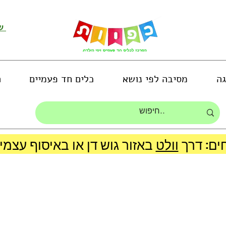
שירות לקוחות ושליחת תמונות
גה
מסיבה לפי נושא
כלים חד פעמיים
ה
ים: דרך
וולט