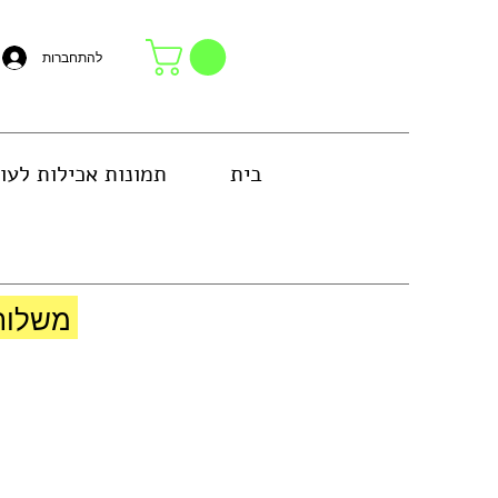
להתחברות
בית
תמונות אכילות לעו
באזור גוש דן או באיסוף עצמי בחנות
משלוח