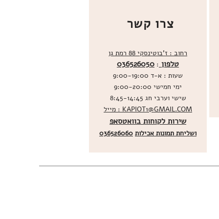
צרו קשר
רחוב : ז'בוטינסקי 88 רמת גן
טלפון
036526050
:
שעות : א-ד 9:00-19:00
ימי חמישי 9:00-20:00
שישי וערבי חג 8:45-14:45
מייל : KAPIOT1@GMAIL.COM
שירות לקוחות בוואטסאפ
ו
שליחת תמונות אכילות
036526060