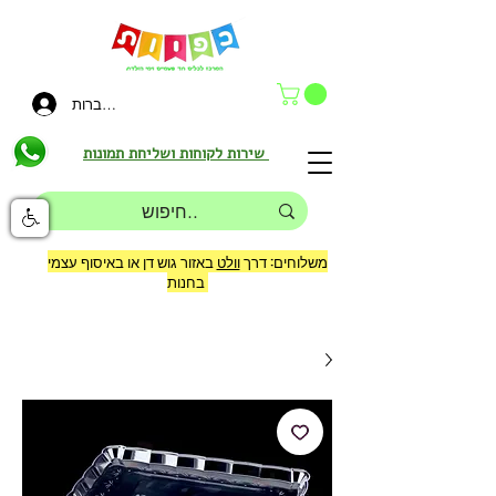
להתחברות
שירות לקוחות ושליחת תמונות
משלוחים: דרך
וולט
באזור גוש דן או באיסוף עצמי
בחנות