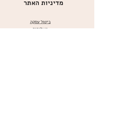
מדיניות האתר
ביטול עסקה
משלוחים
הצהרת נגישות
תקנון
אודות
מועדון הלקוחות
הרשמו למועדון הלקוחות שלנו
כדי לקבל עידכונים, מוצרים חדשים
ומבצעים לחברי המועדון
קטגוריות ראשיות