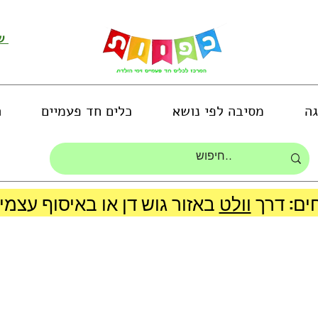
שירות לקוחות ושליחת תמונות
גה
מסיבה לפי נושא
כלים חד פעמיים
ה
ים: דרך
וולט