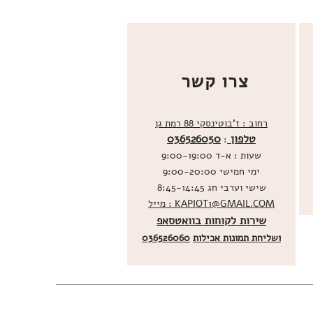
צרו קשר
רחוב : ז'בוטינסקי 88 רמת גן
טלפון
036526050
:
שעות : א-ד 9:00-19:00
ימי חמישי 9:00-20:00
שישי וערבי חג 8:45-14:45
מייל : KAPIOT1@GMAIL.COM
שירות לקוחות בוואטסאפ
ו
שליחת תמונות אכילות
036526060