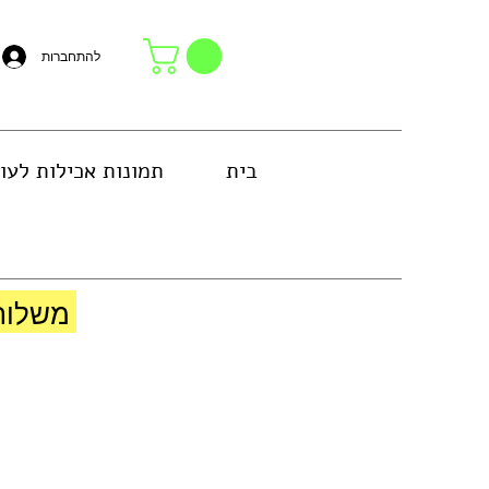
להתחברות
בית
תמונות אכילות לעו
באזור גוש דן או באיסוף עצמי בחנות
משלוח