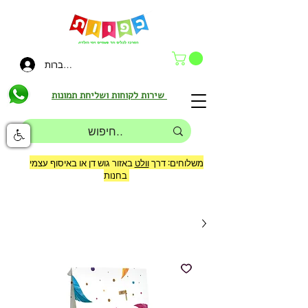
להתחברות
שירות לקוחות ושליחת תמונות
משלוחים: דרך
וולט
באזור גוש דן או באיסוף עצמי
בחנות