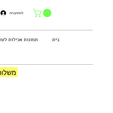
להתחברות
בית
תמונות אכילות לעו
באזור גוש דן או באיסוף עצמי בחנות
משלוח