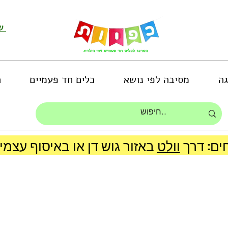
שירות לקוחות ושליחת תמונות
גה
מסיבה לפי נושא
כלים חד פעמיים
ה
ים: דרך
וולט