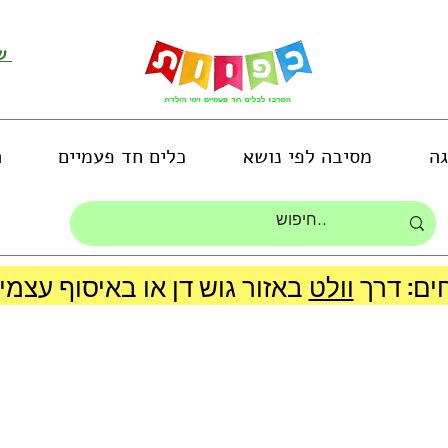
שירות לקוחות ושליחת תמונות
גה
מסיבה לפי נושא
כלים חד פעמיים
ה
ים: דרך
וולט