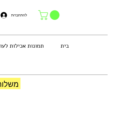
להתחברות
בית
תמונות אכילות לעו
באזור גוש דן או באיסוף עצמי בחנות
משלוח