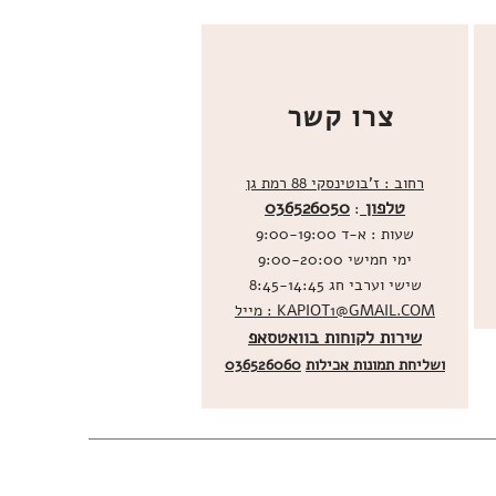
צרו קשר
רחוב : ז'בוטינסקי 88 רמת גן
טלפון
036526050
:
שעות : א-ד 9:00-19:00
ימי חמישי 9:00-20:00
שישי וערבי חג 8:45-14:45
מייל : KAPIOT1@GMAIL.COM
שירות לקוחות בוואטסאפ
ו
שליחת תמונות אכילות
036526060