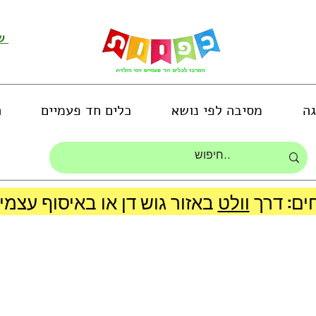
שירות לקוחות ושליחת תמונות
גה
מסיבה לפי נושא
כלים חד פעמיים
ה
ים: דרך
וולט