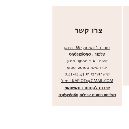
צרו קשר
רחוב : ז'בוטינסקי 88 רמת גן
טלפון
036526050
:
שעות : א-ד 9:00-19:00
ימי חמישי 9:00-20:00
שישי וערבי חג 8:45-14:45
מייל : KAPIOT1@GMAIL.COM
שירות לקוחות בוואטסאפ
ו
שליחת תמונות אכילות
036526060