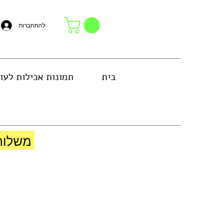
להתחברות
בית
תמונות אכילות לעו
באזור גוש דן או באיסוף עצמי בחנות
משלוח