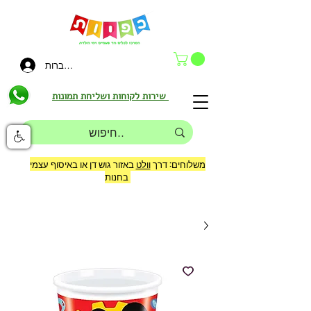
להתחברות
שירות לקוחות ושליחת תמונות
משלוחים: דרך
וולט
באזור גוש דן או באיסוף עצמי
בחנות