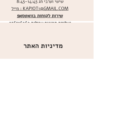
שישי וערבי חג 8:45-14:45
מייל : KAPIOT1@GMAIL.COM
שירות לקוחות בוואטסאפ
ו
שליחת תמונות אכילות
036526060
מדיניות האתר
ביטול עסקה
משלוחים
הצהרת נגישות
תקנון
אודות
מועדון הלקוחות