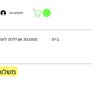
להתחברות
בית
תמונות אכילות לעו
באזור גוש דן או באיסוף עצמי בחנות
משלוח