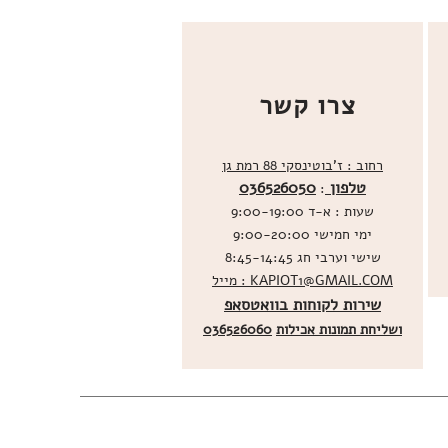
צרו קשר
רחוב : ז'בוטינסקי 88 רמת גן
טלפון
036526050
:
שעות : א-ד 9:00-19:00
ימי חמישי 9:00-20:00
שישי וערבי חג 8:45-14:45
מייל : KAPIOT1@GMAIL.COM
שירות לקוחות בוואטסאפ
ו
שליחת תמונות אכילות
036526060