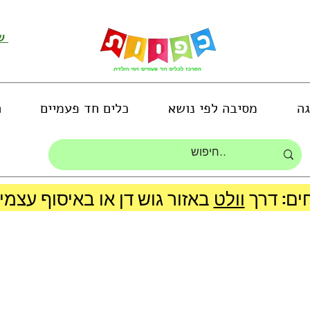
שירות לקוחות ושליחת תמונות
גה
מסיבה לפי נושא
כלים חד פעמיים
ה
ים: דרך
וולט