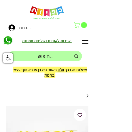
להתחברות
שירות לקוחות ושליחת תמונות
משלוחים: דרך
וולט
באזור גוש דן או באיסוף עצמי
בחנות