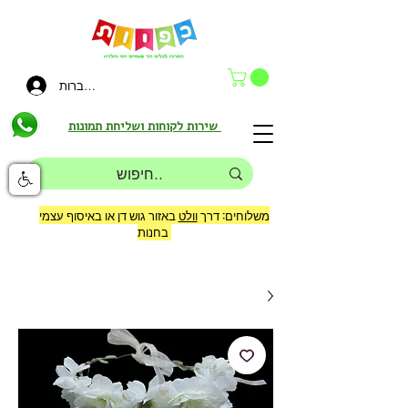
להתחברות
שירות לקוחות ושליחת תמונות
משלוחים: דרך
וולט
באזור גוש דן או באיסוף עצמי
בחנות