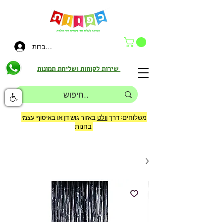
להתחברות
שירות לקוחות ושליחת תמונות
משלוחים: דרך
וולט
באזור גוש דן או באיסוף עצמי
בחנות