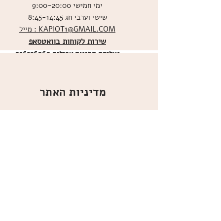
ימי חמישי 9:00-20:00
שישי וערבי חג 8:45-14:45
מייל : KAPIOT1@GMAIL.COM
שירות לקוחות בוואטסאפ
ו
שליחת תמונות אכילות
036526060
מדיניות האתר
ביטול עסקה
משלוחים
הצהרת נגישות
תקנון
אודות
מועדון הלקוחות