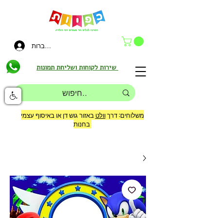
להתחברות
שירות לקוחות ושליחת תמונות
משלוחים: דרך
וולט
באזור גוש דן או באיסוף עצמי
בחנות