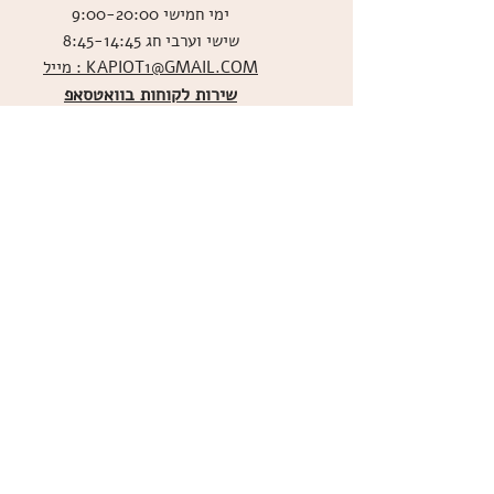
ימי חמישי 9:00-20:00
שישי וערבי חג 8:45-14:45
מייל : KAPIOT1@GMAIL.COM
שירות לקוחות בוואטסאפ
ו
שליחת תמונות אכילות
036526060
מדיניות האתר
ביטול עסקה
משלוחים
הצהרת נגישות
תקנון
אודות
מועדון הלקוחות