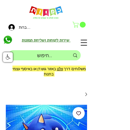
להתחברות
שירות לקוחות ושליחת תמונות
משלוחים: דרך
וולט
באזור גוש דן או באיסוף עצמי
בחנות