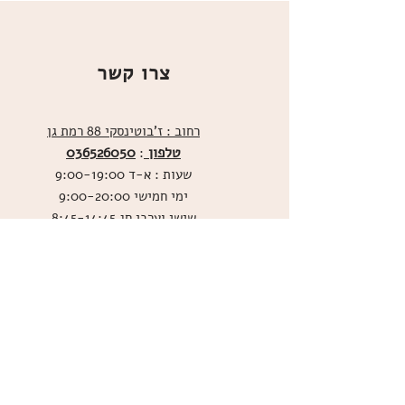
צרו קשר
רחוב : ז'בוטינסקי 88 רמת גן
טלפון
036526050
:
שעות : א-ד 9:00-19:00
ימי חמישי 9:00-20:00
שישי וערבי חג 8:45-14:45
מייל : KAPIOT1@GMAIL.COM
שירות לקוחות בוואטסאפ
ו
שליחת תמונות אכילות
036526060
מדיניות האתר