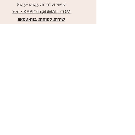
שישי וערבי חג 8:45-14:45
מייל : KAPIOT1@GMAIL.COM
שירות לקוחות בוואטסאפ
ו
שליחת תמונות אכילות
036526060
מדיניות האתר
ביטול עסקה
משלוחים
הצהרת נגישות
תקנון
אודות
מועדון הלקוחות