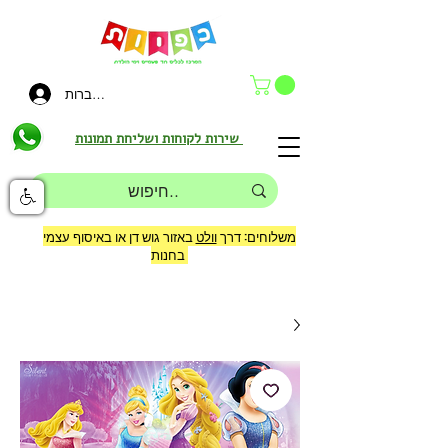
להתחברות
שירות לקוחות ושליחת תמונות
משלוחים: דרך
וולט
באזור גוש דן או באיסוף עצמי
בחנות