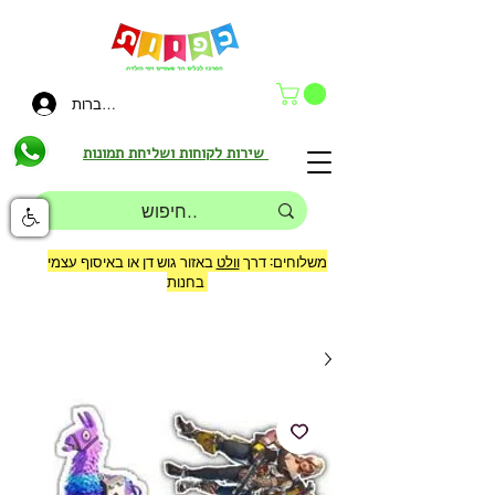
להתחברות
שירות לקוחות ושליחת תמונות
משלוחים: דרך
וולט
באזור גוש דן או באיסוף עצמי
בחנות