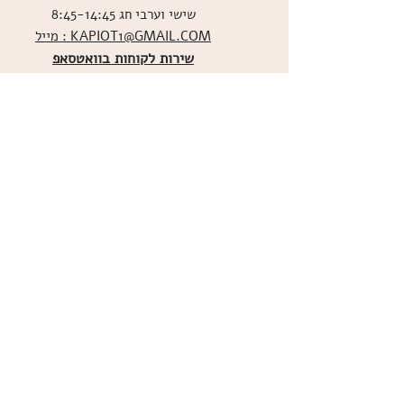
שישי וערבי חג 8:45-14:45
מייל : KAPIOT1@GMAIL.COM
שירות לקוחות בוואטסאפ
ו
שליחת תמונות אכילות
036526060
מדיניות האתר
ביטול עסקה
משלוחים
הצהרת נגישות
תקנון
אודות
מועדון הלקוחות