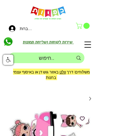
להתחברות
שירות לקוחות ושליחת תמונות
משלוחים: דרך
וולט
באזור גוש דן או באיסוף עצמי
בחנות