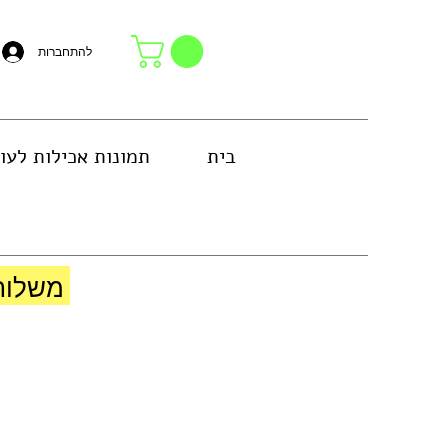
להתחברות
בית
תמונות אכילות לעו
באזור גוש דן או באיסוף עצמי בחנות
משלוח