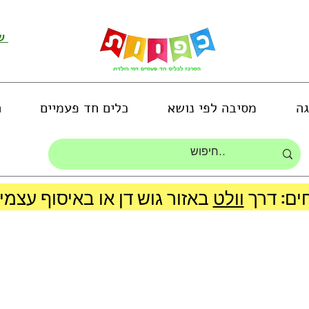
שירות לקוחות ושליחת תמונות
גה
מסיבה לפי נושא
כלים חד פעמיים
ה
ים: דרך
וולט