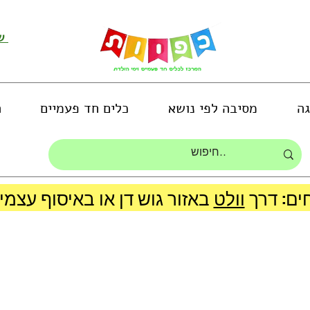
שירות לקוחות ושליחת תמונות
גה
מסיבה לפי נושא
כלים חד פעמיים
ה
ים: דרך
וולט