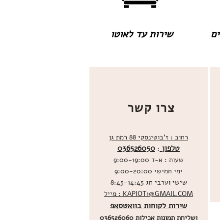
שירות עד לאוטו
צרו קשר
רחוב : ז'בוטינסקי 88 רמת גן
טלפון
036526050
:
שעות : א-ד 9:00-19:00
ימי חמישי 9:00-20:00
שישי וערבי חג 8:45-14:45
מייל : KAPIOT1@GMAIL.COM
שירות לקוחות בוואטסאפ
ו
שליחת תמונות אכילות
036526060