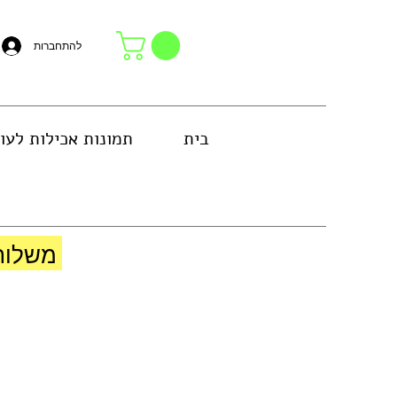
להתחברות
בית
תמונות אכילות לעו
באזור גוש דן או באיסוף עצמי בחנות
משלוח