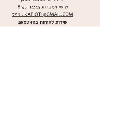
שישי וערבי חג 8:45-14:45
מייל : KAPIOT1@GMAIL.COM
שירות לקוחות בוואטסאפ
ו
שליחת תמונות אכילות
036526060
מדיניות האתר
ביטול עסקה
משלוחים
הצהרת נגישות
תקנון
אודות
מועדון הלקוחות