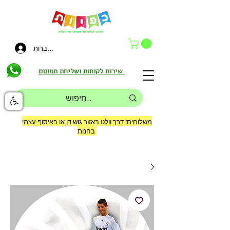
להתחברות
שירות לקוחות ושליחת תמונות
משלוחים: דרך
וולט
באזור גוש דן או באיסוף עצמי
בחנות