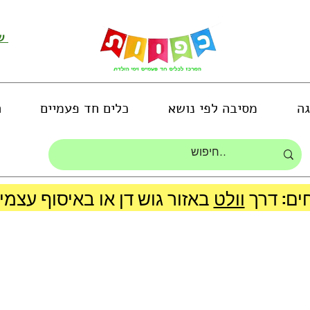
שירות לקוחות ושליחת תמונות
גה
מסיבה לפי נושא
כלים חד פעמיים
ה
ים: דרך
וולט