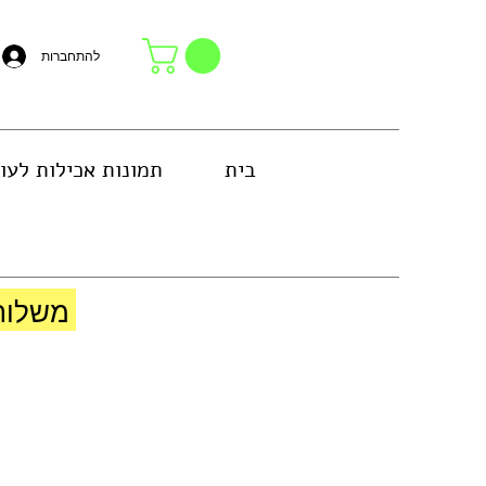
להתחברות
בית
תמונות אכילות לעו
באזור גוש דן או באיסוף עצמי בחנות
משלוח