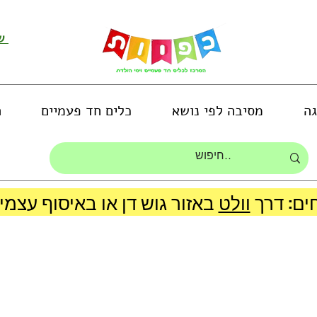
שירות לקוחות ושליחת תמונות
גה
מסיבה לפי נושא
כלים חד פעמיים
ה
ים: דרך
וולט