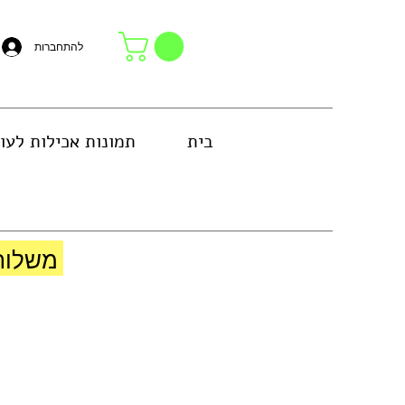
להתחברות
בית
תמונות אכילות לעו
באזור גוש דן או באיסוף עצמי בחנות
משלוח