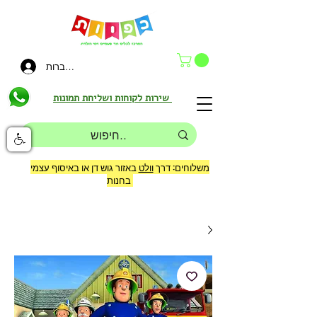
להתחברות
שירות לקוחות ושליחת תמונות
משלוחים: דרך
וולט
באזור גוש דן או באיסוף עצמי
בחנות