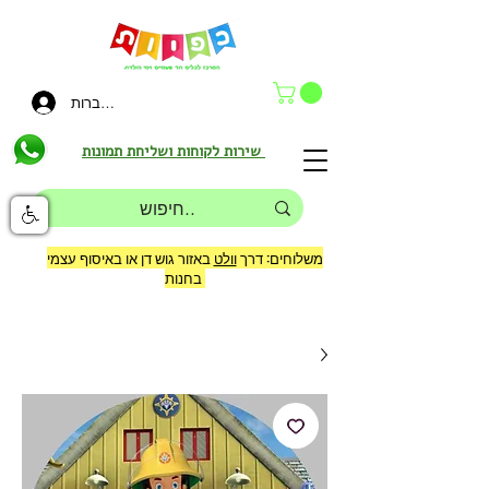
להתחברות
שירות לקוחות ושליחת תמונות
משלוחים: דרך
וולט
באזור גוש דן או באיסוף עצמי
בחנות