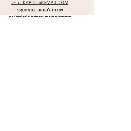
מייל : KAPIOT1@GMAIL.COM
שירות לקוחות בוואטסאפ
ו
שליחת תמונות אכילות
036526060
מדיניות האתר
ביטול עסקה
משלוחים
הצהרת נגישות
תקנון
אודות
מועדון הלקוחות
הרשמו למועדון הלקוחות שלנו