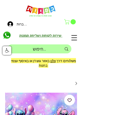
להתחברות
שירות לקוחות ושליחת תמונות
משלוחים: דרך
וולט
באזור גוש דן או באיסוף עצמי
בחנות