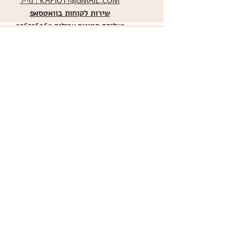
מייל : KAPIOT1@GMAIL.COM
שירות לקוחות בוואטסאפ
ו
שליחת תמונות אכילות
036526060
מדיניות האתר
ביטול עסקה
משלוחים
הצהרת נגישות
תקנון
אודות
מועדון הלקוחות
הרשמו למועדון הלקוחות שלנו