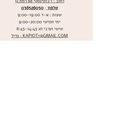
רחוב : ז'בוטינסקי 88 רמת גן
טלפון
036526050
:
שעות : א-ד 9:00-19:00
ימי חמישי 9:00-20:00
שישי וערבי חג 8:45-14:45
מייל : KAPIOT1@GMAIL.COM
שירות לקוחות בוואטסאפ
ו
שליחת תמונות אכילות
036526060
מדיניות האתר
ביטול עסקה
משלוחים
הצהרת נגישות
תקנון
אודות