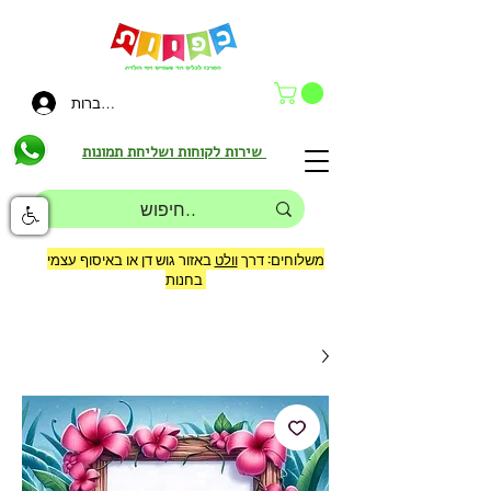
להתחברות
שירות לקוחות ושליחת תמונות
משלוחים: דרך
וולט
באזור גוש דן או באיסוף עצמי
בחנות