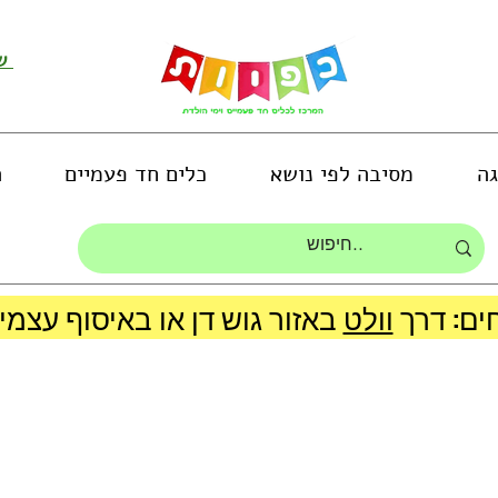
שירות לקוחות ושליחת תמונות
גה
מסיבה לפי נושא
כלים חד פעמיים
ה
ים: דרך
וולט