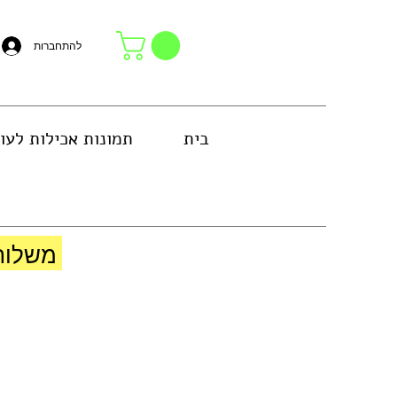
להתחברות
בית
תמונות אכילות לעו
באזור גוש דן או באיסוף עצמי בחנות
משלוח