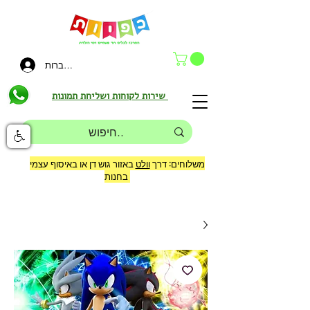
להתחברות
שירות לקוחות ושליחת תמונות
משלוחים: דרך
וולט
באזור גוש דן או באיסוף עצמי
בחנות