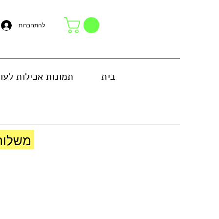
להתחברות
בית
תמונות אכילות לעו
באזור גוש דן או באיסוף עצמי בחנות
משלוח