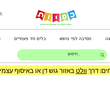
שירות לקוחות ושליחת תמונות
גה
מסיבה לפי נושא
כלים חד פעמיים
ה
ים: דרך
וולט