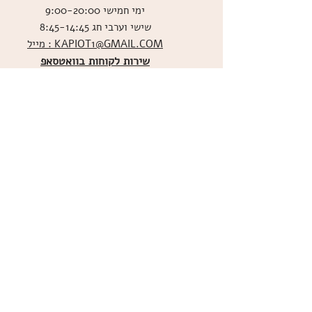
ימי חמישי 9:00-20:00
שישי וערבי חג 8:45-14:45
מייל : KAPIOT1@GMAIL.COM
שירות לקוחות בוואטסאפ
ו
שליחת תמונות אכילות
036526060
מדיניות האתר
ביטול עסקה
משלוחים
הצהרת נגישות
תקנון
אודות
מועדון הלקוחות