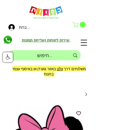
להתחברות
שירות לקוחות ושליחת תמונות
משלוחים: דרך
וולט
באזור גוש דן או באיסוף עצמי
בחנות