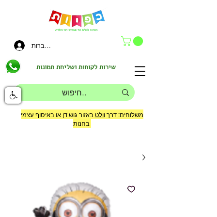
להתחברות
שירות לקוחות ושליחת תמונות
משלוחים: דרך
וולט
באזור גוש דן או באיסוף עצמי
בחנות