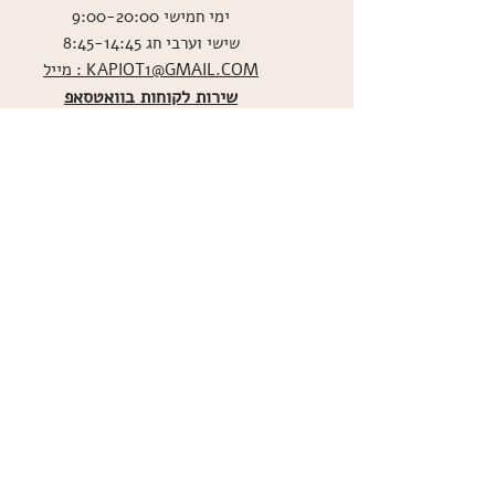
ימי חמישי 9:00-20:00
שישי וערבי חג 8:45-14:45
מייל : KAPIOT1@GMAIL.COM
שירות לקוחות בוואטסאפ
ו
שליחת תמונות אכילות
036526060
מדיניות האתר
ביטול עסקה
משלוחים
הצהרת נגישות
תקנון
אודות
מועדון הלקוחות