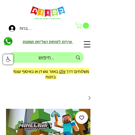
להתחברות
שירות לקוחות ושליחת תמונות
משלוחים: דרך
וולט
באזור גוש דן או באיסוף עצמי
בחנות