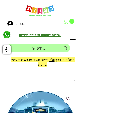
להתחברות
שירות לקוחות ושליחת תמונות
משלוחים: דרך
וולט
באזור גוש דן או באיסוף עצמי
בחנות