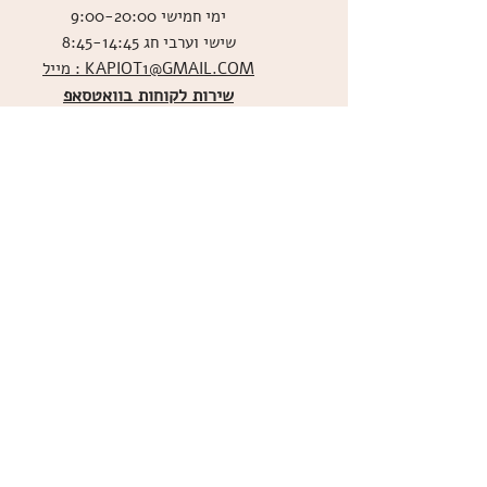
ימי חמישי 9:00-20:00
שישי וערבי חג 8:45-14:45
מייל : KAPIOT1@GMAIL.COM
שירות לקוחות בוואטסאפ
ו
שליחת תמונות אכילות
036526060
מדיניות האתר
ביטול עסקה
משלוחים
הצהרת נגישות
תקנון
אודות
מועדון הלקוחות