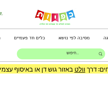
שירות לקוחות ושליחת תמונות
גה
מסיבה לפי נושא
כלים חד פעמיים
ה
ים: דרך
וולט