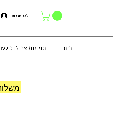
להתחברות
בית
תמונות אכילות לעו
באזור גוש דן או באיסוף עצמי בחנות
משלוח