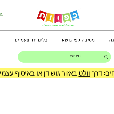
שירות לקוחות ושליחת תמונות
גה
מסיבה לפי נושא
כלים חד פעמיים
ה
ים: דרך
וולט