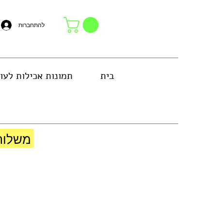
להתחברות
בית
תמונות אכילות לעו
באזור גוש דן או באיסוף עצמי בחנות
משלוח