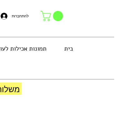
להתחברות
בית
תמונות אכילות לעו
באזור גוש דן או באיסוף עצמי בחנות
משלוח