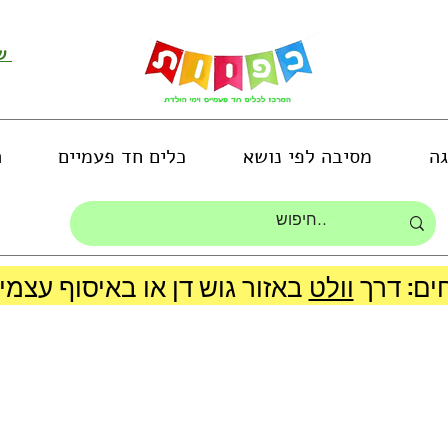
שירות לקוחות ושליחת תמונות
גה
מסיבה לפי נושא
כלים חד פעמיים
ה
ים: דרך
וולט