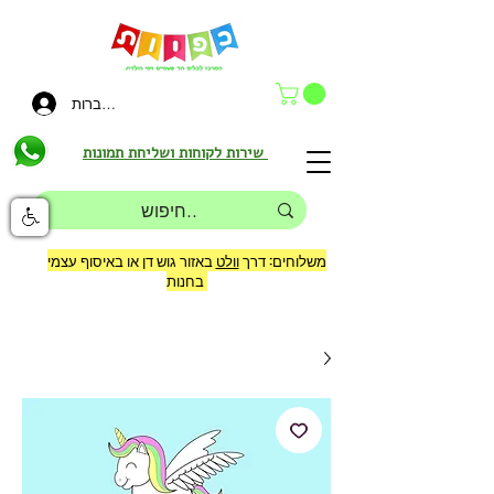
להתחברות
שירות לקוחות ושליחת תמונות
משלוחים: דרך
וולט
באזור גוש דן או באיסוף עצמי
בחנות