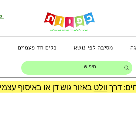
שירות לקוחות ושליחת תמונות
גה
מסיבה לפי נושא
כלים חד פעמיים
ה
ים: דרך
וולט