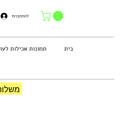
להתחברות
בית
תמונות אכילות לעו
באזור גוש דן או באיסוף עצמי בחנות
משלוח