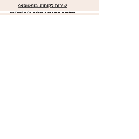
שירות לקוחות בוואטסאפ
ו
שליחת תמונות אכילות
036526060
מדיניות האתר
ביטול עסקה
משלוחים
הצהרת נגישות
תקנון
אודות
מועדון הלקוחות
הרשמו למועדון הלקוחות שלנו
כדי לקבל עידכונים, מוצרים חדשים