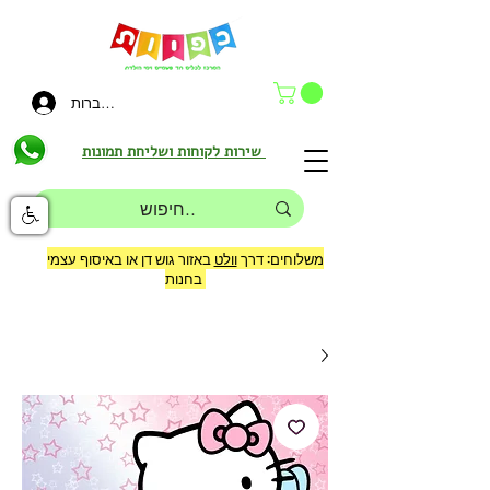
להתחברות
שירות לקוחות ושליחת תמונות
משלוחים: דרך
וולט
באזור גוש דן או באיסוף עצמי
בחנות