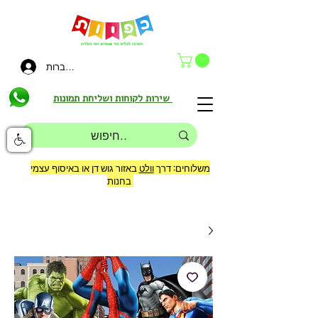
להתחברות
שירות לקוחות ושליחת תמונות
משלוחים: דרך
וולט
באזור גוש דן או באיסוף עצמי
בחנות