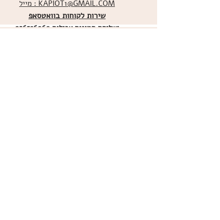
מייל : KAPIOT1@GMAIL.COM
שירות לקוחות בוואטסאפ
ו
שליחת תמונות אכילות
036526060
מדיניות האתר
ביטול עסקה
משלוחים
הצהרת נגישות
תקנון
אודות
מועדון הלקוחות
הרשמו למועדון הלקוחות שלנו