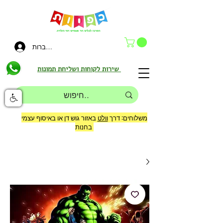
להתחברות
שירות לקוחות ושליחת תמונות
משלוחים: דרך
וולט
באזור גוש דן או באיסוף עצמי
בחנות