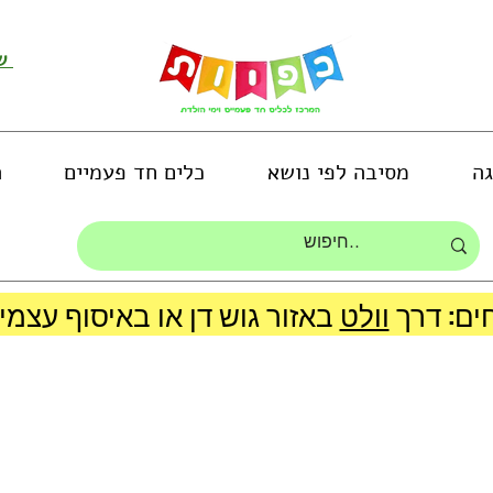
שירות לקוחות ושליחת תמונות
גה
מסיבה לפי נושא
כלים חד פעמיים
ה
ים: דרך
וולט