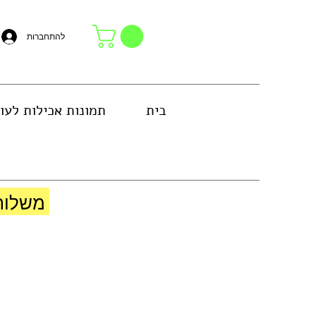
להתחברות
בית
תמונות אכילות לעו
באזור גוש דן או באיסוף עצמי בחנות
משלוח