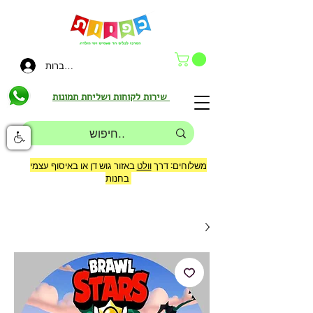
להתחברות
שירות לקוחות ושליחת תמונות
משלוחים: דרך
וולט
באזור גוש דן או באיסוף עצמי
בחנות