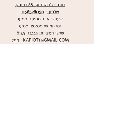
רחוב : ז'בוטינסקי 88 רמת גן
טלפון
036526050
:
שעות : א-ד 9:00-19:00
ימי חמישי 9:00-20:00
שישי וערבי חג 8:45-14:45
מייל : KAPIOT1@GMAIL.COM
שירות לקוחות בוואטסאפ
ו
שליחת תמונות אכילות
036526060
מדיניות האתר
ביטול עסקה
משלוחים
הצהרת נגישות
תקנון
אודות