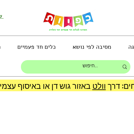
שירות לקוחות ושליחת תמונות
גה
מסיבה לפי נושא
כלים חד פעמיים
ה
ים: דרך
וולט