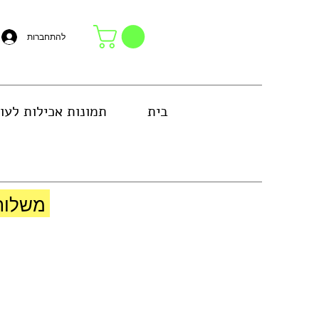
להתחברות
בית
תמונות אכילות לעו
באזור גוש דן או באיסוף עצמי בחנות
משלוח