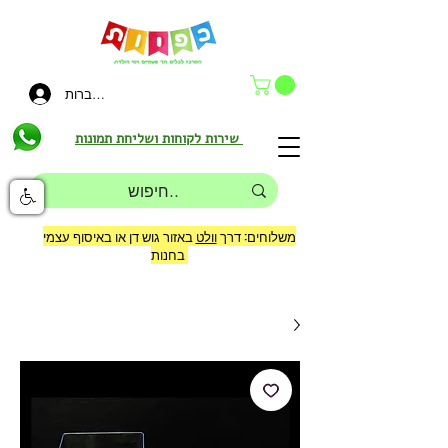
להתחברות
שירות לקוחות ושליחת תמונות
משלוחים: דרך
וולט
באזור גוש דן או באיסוף עצמי
בחנות