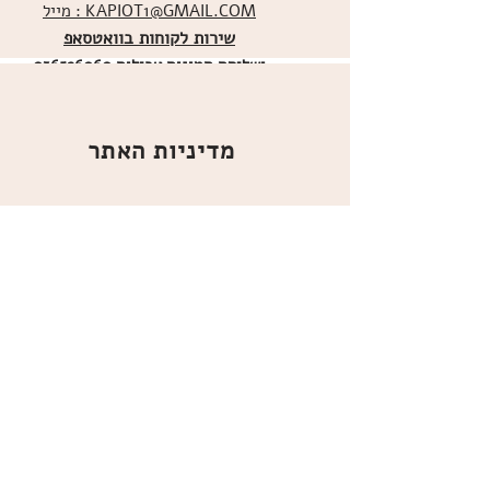
מייל : KAPIOT1@GMAIL.COM
שירות לקוחות בוואטסאפ
ו
שליחת תמונות אכילות
036526060
מדיניות האתר
ביטול עסקה
משלוחים
הצהרת נגישות
תקנון
אודות
מועדון הלקוחות
הרשמו למועדון הלקוחות שלנו