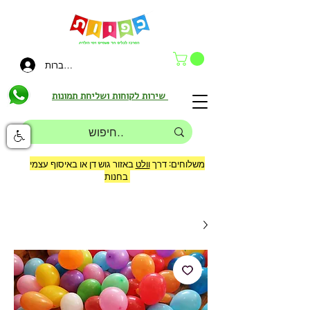
להתחברות
שירות לקוחות ושליחת תמונות
משלוחים: דרך
וולט
באזור גוש דן או באיסוף עצמי
בחנות