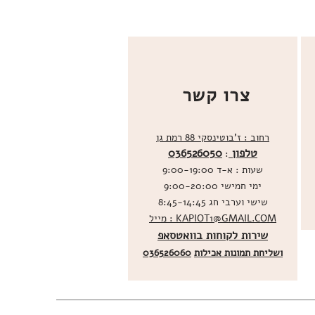
צרו קשר
רחוב : ז'בוטינסקי 88 רמת גן
טלפון
036526050
:
שעות : א-ד 9:00-19:00
ימי חמישי 9:00-20:00
שישי וערבי חג 8:45-14:45
מייל : KAPIOT1@GMAIL.COM
שירות לקוחות בוואטסאפ
ו
שליחת תמונות אכילות
036526060