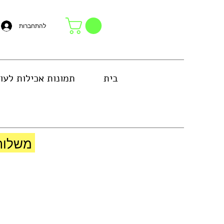
להתחברות
בית
תמונות אכילות לעו
באזור גוש דן או באיסוף עצמי בחנות
משלוח