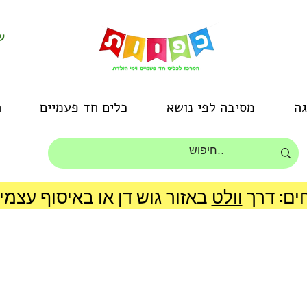
שירות לקוחות ושליחת תמונות
גה
מסיבה לפי נושא
כלים חד פעמיים
ה
ים: דרך
וולט