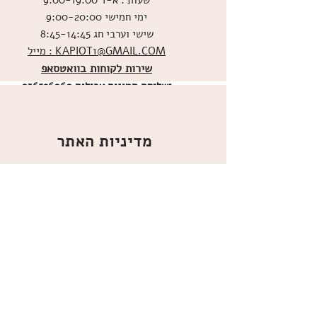
שעות : א-ד 9:00-19:00
ימי חמישי 9:00-20:00
שישי וערבי חג 8:45-14:45
מייל : KAPIOT1@GMAIL.COM
שירות לקוחות בוואטסאפ
ו
שליחת תמונות אכילות
036526060
מדיניות האתר
ביטול עסקה
משלוחים
הצהרת נגישות
תקנון
אודות
מועדון הלקוחות