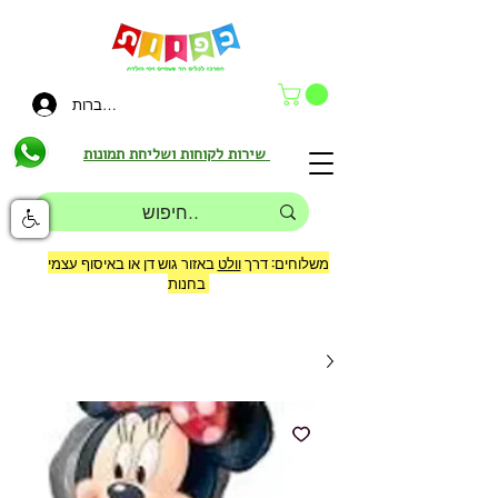
להתחברות
שירות לקוחות ושליחת תמונות
משלוחים: דרך
וולט
באזור גוש דן או באיסוף עצמי
בחנות