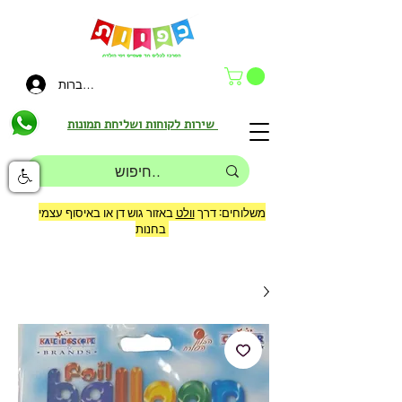
להתחברות
שירות לקוחות ושליחת תמונות
משלוחים: דרך
וולט
באזור גוש דן או באיסוף עצמי
בחנות