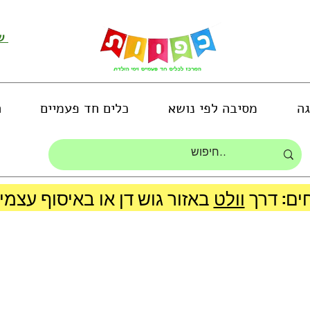
שירות לקוחות ושליחת תמונות
גה
מסיבה לפי נושא
כלים חד פעמיים
ה
ים: דרך
וולט