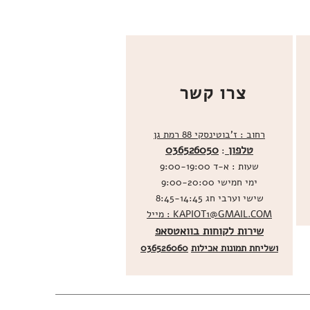
צרו קשר
רחוב : ז'בוטינסקי 88 רמת גן
טלפון
036526050
:
שעות : א-ד 9:00-19:00
ימי חמישי 9:00-20:00
שישי וערבי חג 8:45-14:45
מייל : KAPIOT1@GMAIL.COM
שירות לקוחות בוואטסאפ
ו
שליחת תמונות אכילות
036526060