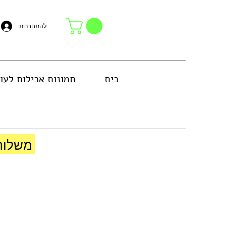
להתחברות
בית
תמונות אכילות לעו
באזור גוש דן או באיסוף עצמי בחנות
משלוח